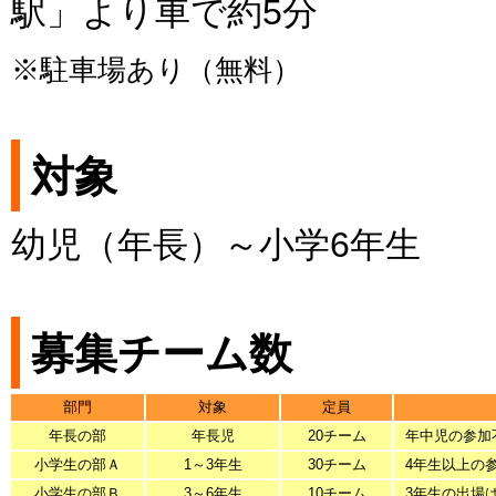
駅」より車で約5分
※駐車場あり（無料）
対象
幼児（年長）～小学6年生
募集チーム数
部門
対象
定員
年長の部
年長児
20チーム
年中児の参加
小学生の部Ａ
1～3年生
30チーム
4年生以上の
小学生の部Ｂ
3～6年生
10チーム
3年生の出場