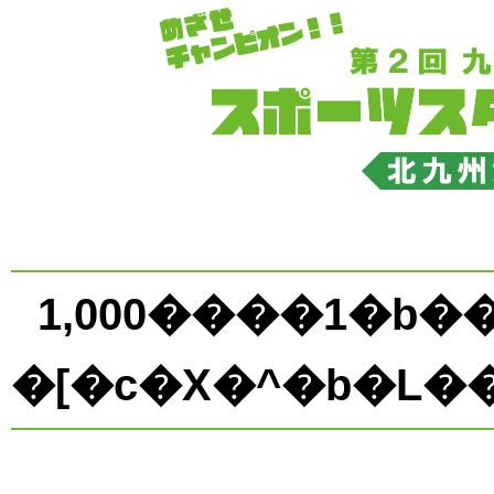
1,000����1�b�����
�[�c�X�^�b�L�