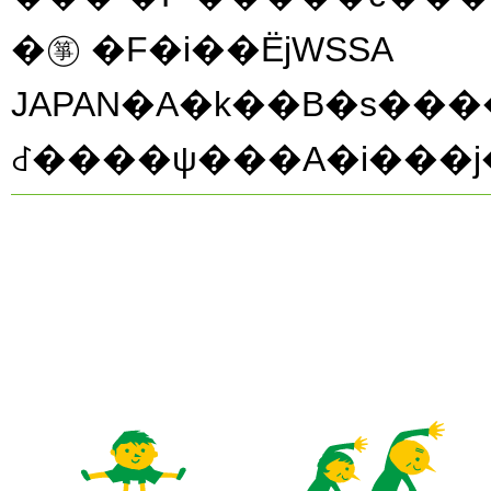
�㉇ �F�i��ЁjWSSA
JAPAN�A�k��B�s�
꒬����ψ���A�i���j�