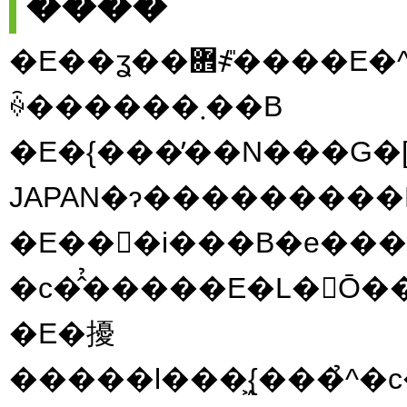
���̑�
�E��ʓ��܎҂̎����E�^�C������L�^�Ƃ��Č��J����
ꍇ������܂��B
�E�{���̓��N���G�
�E���i���B�e���
�E�擾