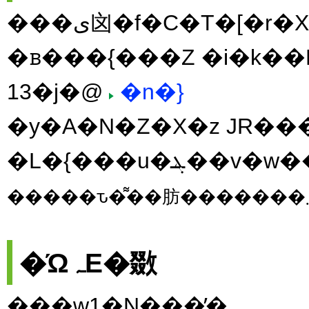
���ی㓙�f�C�T�[�r�X �h���[���Y�E21st
�ᏼ���{���Z �i�k��
13�j�@
�n�}
�y�A�N�Z�X�z JR�
�L�{���u�ܔ
�ΏہE�敪
���w1�N���̕�