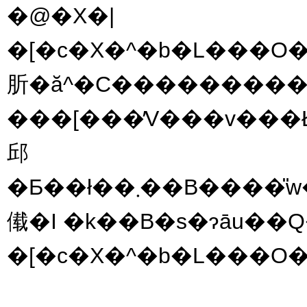
�@�X�|
�[�c�X�^�b�L���O�Ƃ́A
肵�ă^�C���������X
���[���̓V���v���ŁA���q���܂���V�j
邱
�Ƃ��ł��܂��B����̎w���f�����g�����ƂŔ]���h�����A�W���͂�u���͂��A�b�v���܂��
傤�I �k��B�s�ɂāu��