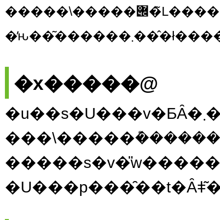
�����\�����݌�̃L�����Z���E���Ȃ̏ꍇ
�̕ԋ��͂������
�x�����@
�u��s�
���\�����݊�����
�����s�v�̎w����