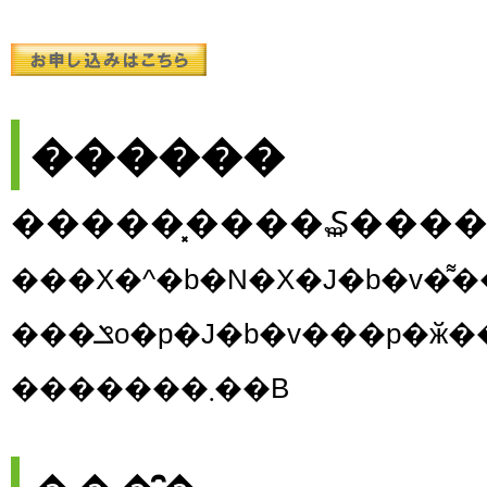
������
���ݏo�p�J�b�v���p�ӂ��Ă���܂����A���Ɍ��肪
�������܂��B