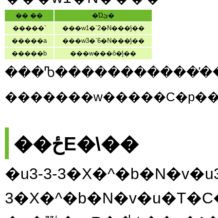
�� ��
�Ώێ�
�����`
���w1�`2�N���̒j��
�����a
���w3�`6�N���̒j��
�����b
���w���ȏ�̒j��
���Ⴊ�����������̕��
��ځE�\��
�u3-3-3�X�^�b�N�v�u3
3�X�^�b�N�v�u�T�C