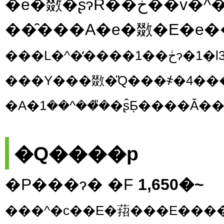
���Y���敪�̎Q���҂�4���
�Q����p
�P���ɂ� �F
1,650�~