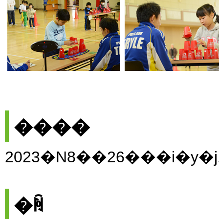
����
2023�N8��26���i�y�j10
�ꏊ