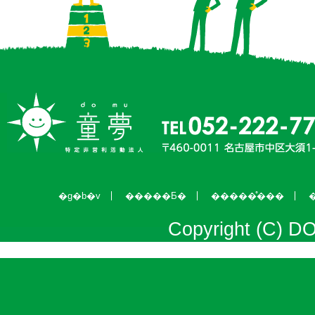
�g�b�v
�����Ƃ�
�����̊���
Copyright (C) DO