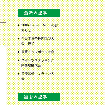
2006 English Camp のお
知らせ
全日本童夢長縄跳び大
会 終了
童夢ドッジボール大会
スポーツスタッキング
関西地区大会
童夢駅伝・マラソン大
会