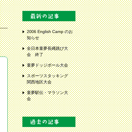
2006 English Camp のお
知らせ
全日本童夢長縄跳び大
会 終了
童夢ドッジボール大会
スポーツスタッキング
関西地区大会
童夢駅伝・マラソン大
会